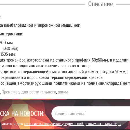
Описание
:
ка камбаловидной и икроножной мышц ног.
актеристики:
200 мм;
 1030 мм;
1595 мм;
ция тренажера изготовлена из стального профиля 60х60мм, в изделии
 узлов на подшипниках качения закрытого типа;
ля дисков из нержавеющей стали, посадочный диаметр втулки 50мм;
 окрашивается порошковой термоотверждаемой краской;
 оснащен амортизирующими подпятниками из поливинилхлорида не т
4
,
Тренажер
,
для вертикального
,
жима
СКА НА НОВОСТИ:
саться», я даю
согласие на получение уведомлений рекламного характера.