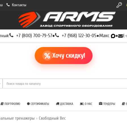
ка
Контакты
+7 (800) 700-79-57
+7 (968) 122-30-05
Макс
тный:
●
●
●
E-
Хочу скидку!
ПОРТФОЛИО
СЕРТИФИКАТЫ
ДОСТАВКА
О НАС
ТЕНДЕРЫ
Б
нальные тренажеры
Свободный Вес