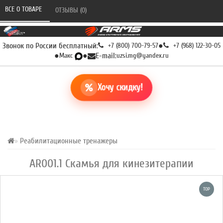
ВСЕ О ТОВАРЕ 
ОТЗЫВЫ (0) 
Звонок по России бесплатный:
+7 (800) 700-79-57
●
+7 (968) 122-30-05
●
Макс
●
E-mail:
uzsi.mg@yandex.ru
Хочу скидку!
Реабилитационные тренажеры
AR001.1 Скамья для кинезитерапии
TOP