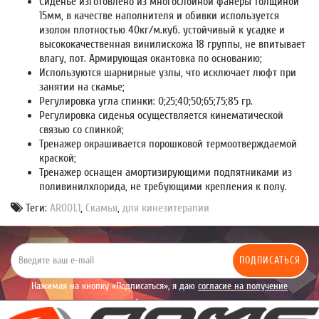
Сиденье изготовлено из многослойной фанеры толщиной
15мм, в качестве наполнителя и обивки используется
изолон плотностью 40кг/м.куб. устойчивый к усадке и
высококачественная винилискожа 18 группы, не впитывает
влагу, пот. Армирующая окантовка по основанию;
Используются шарнирные узлы, что исключает люфт при
занятии на скамье;
Регулировка угла спинки: 0;25;40;50;65;75;85 гр.
Регулировка сиденья осуществляется кинематической
связью со спинкой;
Тренажер окрашивается порошковой термоотверждаемой
краской;
Тренажер оснащен амортизирующими подпятниками из
поливинилхлорида, не требующими крепления к полу.
Теги:
AR001.1
,
Скамья
,
для кинезитерапии
ПОДПИСАТЬСЯ
Нажимая на кнопку «Подписаться», я даю
согласие на получение
уведомлений рекламного характера.