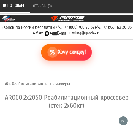
ВСЕ О ТОВАРЕ 
ОТЗЫВЫ (0) 
Звонок по России бесплатный:
+7 (800) 700-79-57
●
+7 (968) 122-30-05
●
Макс
●
E-mail:
uzsi.mg@yandex.ru
Хочу скидку!
Реабилитационные тренажеры
AR060.2х2050 Реабилитационный кроссовер
(стек 2х60кг)
TOP