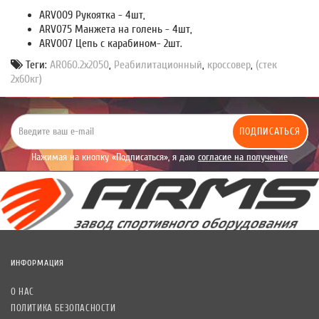
ARV009 Рукоятка - 4шт,
ARV075 Манжета на голень - 4шт,
ARV007 Цепь с карабином- 2шт.
Теги:
AR060.2х2050
,
Реабилитационный
,
кроссовер
,
(стек
2х60кг)
ПОДПИСАТЬСЯ
Нажимая на кнопку «Подписаться», я даю
согласие на получение
уведомлений рекламного характера.
ИНФОРМАЦИЯ
О НАС
ПОЛИТИКА БЕЗОПАСНОСТИ