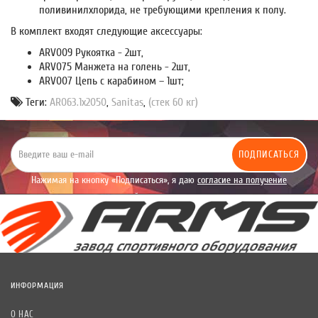
поливинилхлорида, не требующими крепления к полу.
В комплект входят следующие аксессуары:
ARV009 Рукоятка - 2шт,
ARV075 Манжета на голень - 2шт,
ARV007 Цепь с карабином – 1шт;
Теги:
AR063.1х2050
,
Sanitas
,
(стек 60 кг)
ПОДПИСАТЬСЯ
Нажимая на кнопку «Подписаться», я даю
согласие на получение
уведомлений рекламного характера.
ИНФОРМАЦИЯ
О НАС