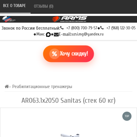
ВСЕ О ТОВАРЕ 
ОТЗЫВЫ (0) 
Звонок по России бесплатный:
+7 (800) 700-79-57
●
+7 (968) 122-30-05
●
Макс
●
E-mail:
uzsi.mg@yandex.ru
Хочу скидку!
Реабилитационные тренажеры
AR063.1х2050 Sanitas (стек 60 кг)
TOP