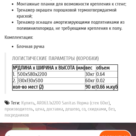
Монтажные планки для возможности крепления к стене;
Тренажер окрашен порошковой термоотверждаемой
краской;
Тренажер оснащен амортизирующими подпятниками из
поливинилхлорида, не требующими крепления к полу.
Комплектация:
Блочная ручка
ЛОГИСТИЧЕСКИЕ ПАРАМЕТРЫ (КОРОБКИ)
№
ДЛИНА x ШИРИНА x ВЫСОТА (мм)
вес
объем
1.
500x580x2200
30кг
0.64
2.
330x130x500
60кг
0.02
кол-во мест (2)
90 кг
0.66 м.куб
Теги:
Купить
,
AR063.1х2200 Sanitas Норма (стек 60кг)
,
производитель
,
цена
,
доставка
,
дешево
,
со
,
скидками
,
без
,
посредников