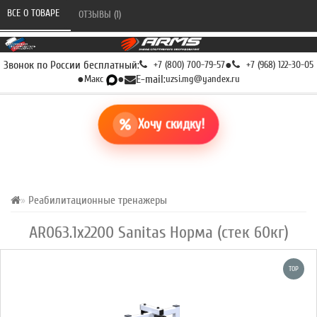
ВСЕ О ТОВАРЕ 
ОТЗЫВЫ (1) 
Звонок по России бесплатный:
+7 (800) 700-79-57
●
+7 (968) 122-30-05
●
Макс
●
E-mail:
uzsi.mg@yandex.ru
Хочу скидку!
Реабилитационные тренажеры
AR063.1х2200 Sanitas Норма (стек 60кг)
TOP