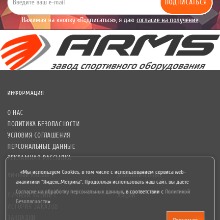
ПОДПИСАТЬСЯ
Нажимая на кнопку «Подписаться», я даю
согласие на получение
уведомлений рекламного характера.
ИНФОРМАЦИЯ
О НАС
ПОЛИТИКА БЕЗОПАСНОСТИ
УСЛОВИЯ СОГЛАШЕНИЯ
ПЕРСОНАЛЬНЫЕ ДАННЫЕ
РЕКЛАМНАЯ РАССЫЛКА
«Мы используем Cookies, в том числе с использованием сервиса web-
ЛИЧНЫЙ КАБИНЕТ
ДОПОЛНИТЕЛЬНО
аналитики "Яндекс.Метрика". Продолжая использовать наш сайт, вы даете
Согласие на обработку персональных данных
,
в соответствии с
Политикой
ЛИЧНЫЙ КАБИНЕТ
АКЦИИ
Безопасности
»
ИСТОРИЯ ЗАКАЗОВ
ЗАКЛАДКИ