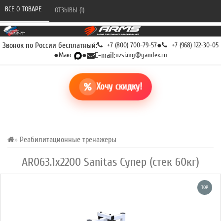
ВСЕ О ТОВАРЕ 
ОТЗЫВЫ (1) 
Звонок по России бесплатный:
+7 (800) 700-79-57
●
+7 (968) 122-30-05
●
Макс
●
E-mail:
uzsi.mg@yandex.ru
Хочу скидку!
Реабилитационные тренажеры
AR063.1х2200 Sanitas Супер (стек 60кг)
TOP