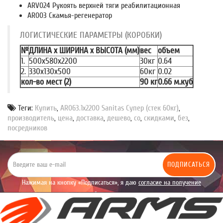
ARV024 Рукоять верхней тяги реабилитационная
AR003 Скамья-регенератор
ЛОГИСТИЧЕСКИЕ ПАРАМЕТРЫ (КОРОБКИ)
№
ДЛИНА x ШИРИНА x ВЫСОТА (мм)
вес
объем
1.
500x580x2200
30кг
0.64
2.
330x130x500
60кг
0.02
кол-во мест (2)
90 кг
0.66 м.куб
Теги:
Купить
,
AR063.1х2200 Sanitas Супер (стек 60кг)
,
производитель
,
цена
,
доставка
,
дешево
,
со
,
скидками
,
без
,
посредников
ПОДПИСАТЬСЯ
Нажимая на кнопку «Подписаться», я даю
согласие на получение
уведомлений рекламного характера.