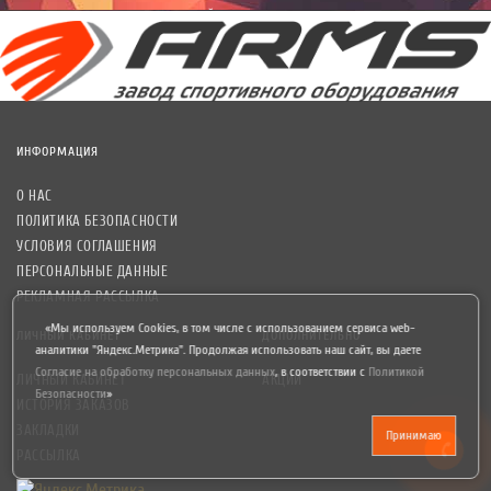
уведомлений рекламного характера.
ИНФОРМАЦИЯ
О НАС
ПОЛИТИКА БЕЗОПАСНОСТИ
УСЛОВИЯ СОГЛАШЕНИЯ
ПЕРСОНАЛЬНЫЕ ДАННЫЕ
РЕКЛАМНАЯ РАССЫЛКА
«Мы используем Cookies, в том числе с использованием сервиса web-
ЛИЧНЫЙ КАБИНЕТ
ДОПОЛНИТЕЛЬНО
аналитики "Яндекс.Метрика". Продолжая использовать наш сайт, вы даете
Согласие на обработку персональных данных
,
в соответствии с
Политикой
ЛИЧНЫЙ КАБИНЕТ
АКЦИИ
Безопасности
»
ИСТОРИЯ ЗАКАЗОВ
ЗАКЛАДКИ
Принимаю
РАССЫЛКА