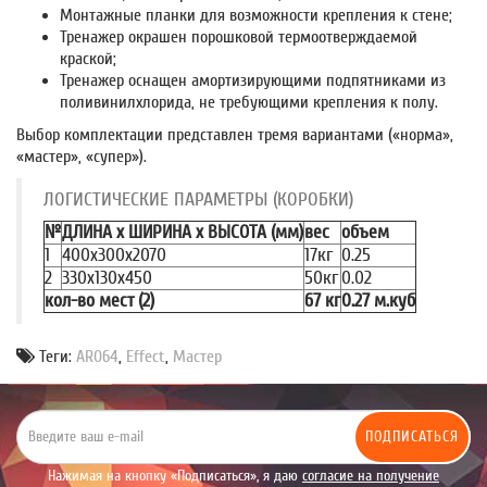
Монтажные планки для возможности крепления к стене;
Тренажер окрашен порошковой термоотверждаемой
краской;
Тренажер оснащен амортизирующими подпятниками из
поливинилхлорида, не требующими крепления к полу.
Выбор комплектации представлен тремя вариантами («
норма
»,
«
мастер
», «
супер
»).
ЛОГИСТИЧЕСКИЕ ПАРАМЕТРЫ (КОРОБКИ)
№
ДЛИНА x ШИРИНА x ВЫСОТА (мм)
вес
объем
1
400x300x2070
17кг
0.25
2
330x130x450
50кг
0.02
кол-во мест (2)
67 кг
0.27 м.куб
Теги:
AR064
,
Effect
,
Мастер
ПОДПИСАТЬСЯ
Нажимая на кнопку «Подписаться», я даю
согласие на получение