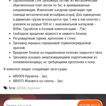
Грузоблочный стек тренажера состоит из металлических
обрезиненных плит весом по 5кг, и хромированных
направляющих. Изменение нагрузки происходит при
помощи металлической иглы(фиксатора). Для приведения
в движение грузов используется трос 5 мм в пвх оплетке с
усилием на разрыв 500 кг с максимальной нагрузкой –
800кг. Грузоблок в базовой комплектации – 75кг;
Свободное вращение верхнего и нижнего блоков;
Регулируемый турник, крепление к стене;
Тренажер окрашен порошковой термоотверждаемой
краской;
Вращение блоков на подшипниках качения закрытого типа;
Тренажер оснащен амортизирующими подпятниками из
поливинилхлорида, не требующими крепления к полу.
В комплект входят следующие аксессуары:
ARV009 Рукоятка - 2шт,
ARV075 Манжета на голень - 2шт,
Теги:
AR068
,
Аэрокинг
ПОДПИСАТЬСЯ