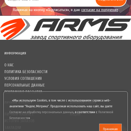
Нажимая на кнопку «Подписаться», я даю
согласие на получение
уведомлений рекламного характера.
ИНФОРМАЦИЯ
О НАС
ПОЛИТИКА БЕЗОПАСНОСТИ
УСЛОВИЯ СОГЛАШЕНИЯ
ПЕРСОНАЛЬНЫЕ ДАННЫЕ
РЕКЛАМНАЯ РАССЫЛКА
«Мы используем Cookies, в том числе с использованием сервиса web-
ЛИЧНЫЙ КАБИНЕТ
ДОПОЛНИТЕЛЬНО
аналитики "Яндекс.Метрика". Продолжая использовать наш сайт, вы даете
Согласие на обработку персональных данных
,
в соответствии с
Политикой
ЛИЧНЫЙ КАБИНЕТ
АКЦИИ
Безопасности
»
ИСТОРИЯ ЗАКАЗОВ
ЗАКЛАДКИ
Принимаю