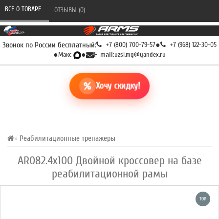
ВСЕ О ТОВАРЕ 
ОТЗЫВЫ (0) 
Звонок по России бесплатный:
+7 (800) 700-79-57
●
+7 (968) 122-30-05
●
Макс
●
E-mail:
uzsi.mg@yandex.ru
Хочу скидку!
Реабилитационные тренажеры
AR082.4х100 Двойной кроссовер на базе
реабилитационной рамы
TOP