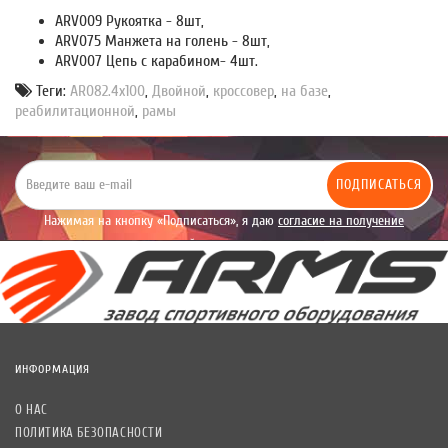
ARV009 Рукоятка - 8шт,
ARV075 Манжета на голень - 8шт,
ARV007 Цепь с карабином- 4шт.
Теги:
AR082.4х100
,
Двойной
,
кроссовер
,
на базе
,
реабилитационной
,
рамы
ПОДПИСАТЬСЯ
Нажимая на кнопку «Подписаться», я даю
согласие на получение
уведомлений рекламного характера.
ИНФОРМАЦИЯ
О НАС
ПОЛИТИКА БЕЗОПАСНОСТИ