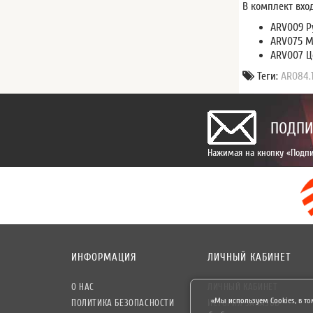
В комплект вхо
ARV009 Ру
ARV075 М
ARV007 Ц
Теги:
AR084.
ПОДПИ
Нажимая на кнопку «Подпи
ИНФОРМАЦИЯ
ЛИЧНЫЙ КАБИНЕТ
О НАС
ЛИЧНЫЙ КАБИНЕТ
«Мы используем Cookies, в то
ПОЛИТИКА БЕЗОПАСНОСТИ
ИСТОРИЯ ЗАКАЗОВ