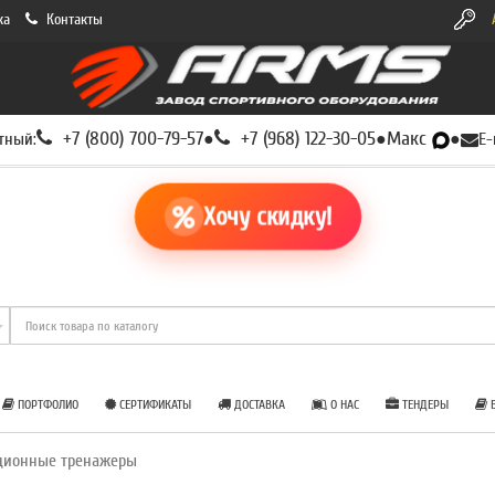
ка
Контакты
+7 (800) 700-79-57
+7 (968) 122-30-05
Макс
тный:
●
●
●
E-
Хочу скидку!
ПОРТФОЛИО
СЕРТИФИКАТЫ
ДОСТАВКА
О НАС
ТЕНДЕРЫ
Б
ционные тренажеры