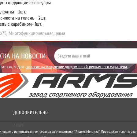
дят следующие аксессуары:
коятка - 2шт,
анжета на голень - 2шт,
епь с карабином- 1шт.
1х75
,
Многофункциональная
,
рама
СКА НА НОВОСТИ:
саться», я даю
согласие на получение уведомлений рекламного характера.
ДОПОЛНИТЕЛЬНО
АКЦИИ
м числе с использованием сервиса web-аналитики "Яндекс.Метрика". Продолжая использовать