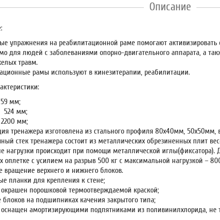
Описание
:
ые упражнения на реабилитационной раме помогают активизировать 
мо для людей с заболеваниями опорно-двигательного аппарата, а так
желых травм.
ационные рамы используют в кинезитерапии, реабилитации.
актеристики:
759 мм;
 524 мм;
 2200 мм;
ция тренажера изготовлена из стального профиля 80х40мм, 50х50мм, 
чный стек тренажера состоит из металлических обрезиненных плит ве
е нагрузки происходит при помощи металлической иглы(фиксатора). Д
х оплетке с усилием на разрыв 500 кг с максимальной нагрузкой – 800
е вращение верхнего и нижнего блоков.
е планки для крепления к стене;
 окрашен порошковой термоотверждаемой краской;
 блоков на подшипниках качения закрытого типа;
 оснащен амортизирующими подпятниками из поливинилхлорида, не 