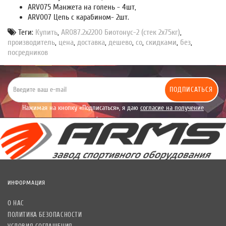
ARV075 Манжета на голень - 4шт,
ARV007 Цепь с карабином- 2шт.
Теги:
Купить
,
AR087.2х2200 Биотонус-2 (стек 2х75кг)
,
производитель
,
цена
,
доставка
,
дешево
,
со
,
скидками
,
без
,
посредников
ПОДПИСАТЬСЯ
Нажимая на кнопку «Подписаться», я даю
согласие на получение
уведомлений рекламного характера.
ИНФОРМАЦИЯ
О НАС
ПОЛИТИКА БЕЗОПАСНОСТИ