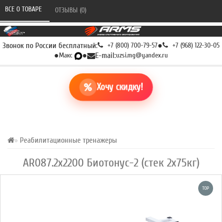
ВСЕ О ТОВАРЕ 
ОТЗЫВЫ (0) 
Звонок по России бесплатный:
+7 (800) 700-79-57
●
+7 (968) 122-30-05
●
Макс
●
E-mail:
uzsi.mg@yandex.ru
Хочу скидку!
Реабилитационные тренажеры
AR087.2х2200 Биотонус-2 (стек 2х75кг)
TOP