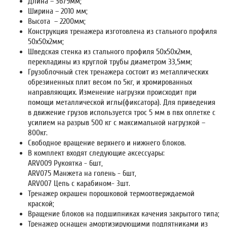
Длина – 3679мм;
Ширина – 2010 мм;
Высота – 2200мм;
Конструкция тренажера изготовлена из стального профиля
50х50х2мм;
Шведская стенка из стального профиля 50х50х2мм,
перекладины из круглой трубы диаметром 33,5мм;
Грузоблочный стек тренажера состоит из металлических
обрезиненных плит весом по 5кг, и хромированных
направляющих. Изменение нагрузки происходит при
помощи металлической иглы(фиксатора). Для приведения
в движение грузов используется трос 5 мм в пвх оплетке с
усилием на разрыв 500 кг с максимальной нагрузкой –
800кг.
Свободное вращение верхнего и нижнего блоков.
В комплект входят следующие аксессуары:
ARV009 Рукоятка - 6шт,
ARV075 Манжета на голень - 6шт,
ARV007 Цепь с карабином- 3шт.
Тренажер окрашен порошковой термоотверждаемой
краской;
Вращение блоков на подшипниках качения закрытого типа;
Тренажер оснащен амортизирующими подпятниками из