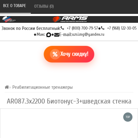
ВСЕ О ТОВАРЕ 
ОТЗЫВЫ (0) 
Звонок по России бесплатный:
+7 (800) 700-79-57
●
+7 (968) 122-30-05
●
Макс
●
E-mail:
uzsi.mg@yandex.ru
Хочу скидку!
Реабилитационные тренажеры
AR087.3х2200 Биотонус-3+шведская стенка
TOP