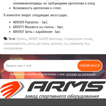
поливинилхлорида, не требующими крепления к полу;
Возможность крепления к стене.
В комплект входят следующие аксессуары:
ARV009 Рукоятка - 3шт,
ARV075 Манжета на голень - 6шт,
ARV007 Цепь с карабином- 3шт.
Теги:
Купить
,
AR087.3х2200 Биотонус-3+шведская стенка
,
производитель
,
цена
,
доставка
,
дешево
,
со
,
скидками
,
без
,
посредников
ПОДПИСАТЬСЯ
Нажимая на кнопку «Подписаться», я даю
согласие на получение
уведомлений рекламного характера.