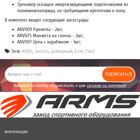
Тренажер оснащен амортизирующими подпятниками из
поливинилхлорида, не требующими крепления к полу.
В комплект входят следующие аксессуары:
ARV009 Рукоятка - 2шт,
ARV075 Манжета на голень - 2шт,
ARV007 Цепь с карабином – 1шт;
Теги:
AR163
,
Sanitas
,
разборный
,
(стек 55кг)
ПОДПИСАТЬСЯ
Нажимая на кнопку «Подписаться», я даю
согласие на получение
уведомлений рекламного характера.
ИНФОРМАЦИЯ