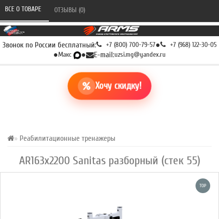
ВСЕ О ТОВАРЕ 
ОТЗЫВЫ (0) 
Звонок по России бесплатный:
+7 (800) 700-79-57
●
+7 (968) 122-30-05
●
Макс
●
E-mail:
uzsi.mg@yandex.ru
Хочу скидку!
Реабилитационные тренажеры
AR163х2200 Sanitas разборный (стек 55)
TOP