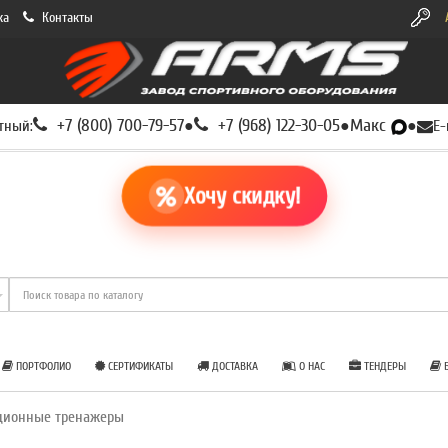
ка
Контакты
+7 (800) 700-79-57
+7 (968) 122-30-05
Макс
тный:
●
●
●
E-
Хочу скидку!
ПОРТФОЛИО
СЕРТИФИКАТЫ
ДОСТАВКА
О НАС
ТЕНДЕРЫ
Б
ционные тренажеры