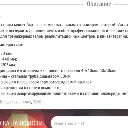
Описание
:
 стенка может быть как самостоятельным тренажером, который обяза
 так и послужить дополнением к любой профессиональной и реабилит
 для тренажерных залов, реабилитационных центров, в кинезитерапии
актеристики:
830 мм;
 440 мм;
 2202 мм;
ция рамы изготовлена из стального профиля 40х40мм, 50х50мм;
ины – стальная труба диаметром 30мм;
 окрашен порошковой термоотверждаемой краской;
я крепления к стене в комплекте;
 оснащен амортизирующими подпятниками из поливинилхлорида, не 
,
Шведская
,
стенка
,
2200
СКА НА НОВОСТИ: