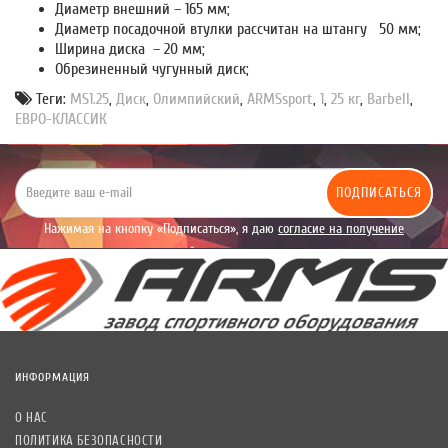
Диаметр внешний – 165 мм;
Диаметр посадочной втулки рассчитан на штангу 50 мм;
Ширина диска – 20 мм;
Обрезиненный чугунный диск;
Теги:
MS1.25
,
Диск
,
Олимпийский
,
ARMSsport
,
1
,
25 кг
,
Barbell
,
ЕВРО-КЛАССИК
ПОДПИСАТЬСЯ
Нажимая на кнопку «Подписаться», я даю
согласие на получение
уведомлений рекламного характера.
ИНФОРМАЦИЯ
О НАС
ПОЛИТИКА БЕЗОПАСНОСТИ