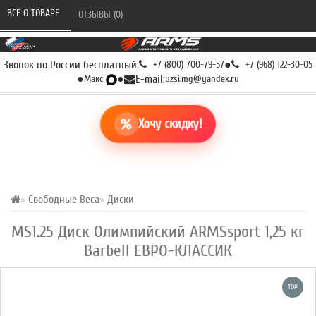
ВСЕ О ТОВАРЕ 
ОТЗЫВЫ (0) 
Звонок по России бесплатный:
+7 (800) 700-79-57
●
+7 (968) 122-30-05
●
Макс
●
E-mail:
uzsi.mg@yandex.ru
Хочу скидку!
Свободные Веса
Диски
MS1.25 Диск Олимпийский ARMSsport 1,25 кг
Barbell ЕВРО-КЛАССИК
TOP