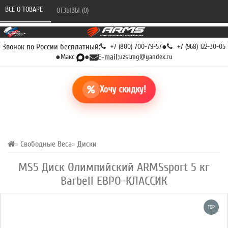
ВСЕ О ТОВАРЕ 
ОТЗЫВЫ (0) 
Звонок по России бесплатный:
+7 (800) 700-79-57
●
+7 (968) 122-30-05
●
Макс
●
E-mail:
uzsi.mg@yandex.ru
Хочу скидку!
Свободные Веса
Диски
MS5 Диск Олимпийский ARMSsport 5 кг
Barbell ЕВРО-КЛАССИК
TOP