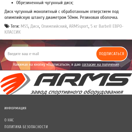
Обрезиненный чугунный диск;
Диск чугунный монолитный с обработанным отверстием под
олимпийскую штангу диаметром 50мм. Резиновая оболочка.
Теги:
MS5
,
Диск
,
Олимпийский
,
ARMSsport
,
5 кг Barbell ЕВРО-
КЛАССИК
ПОДПИСАТЬСЯ
Нажимая на кнопку «Подписаться», я даю
согласие на получение
уведомлений рекламного характера.
ИНФОРМАЦИЯ
О НАС
ПОЛИТИКА БЕЗОПАСНОСТИ