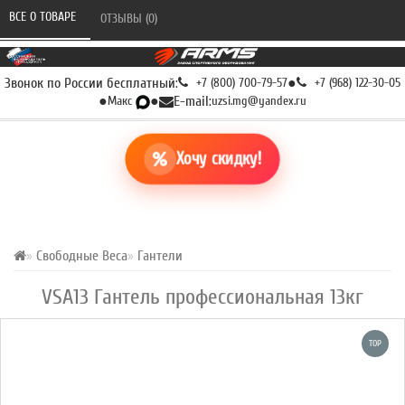
ВСЕ О ТОВАРЕ 
ОТЗЫВЫ (0) 
Звонок по России бесплатный:
+7 (800) 700-79-57
●
+7 (968) 122-30-05
●
Макс
●
E-mail:
uzsi.mg@yandex.ru
Хочу скидку!
Свободные Веса
Гантели
VSA13 Гантель профессиональная 13кг
TOP