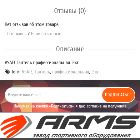
Отзывы (0)
Нет отзывов об этом товаре.
0 отзывов
/
Написать отзыв
Описание
VSA13 Гантель профессиональная 13кг
Теги:
VSA13
,
Гантель
,
профессиональная
,
13кг
ПОДПИСАТЬСЯ
Нажимая на кнопку «Подписаться», я даю
согласие на получение
уведомлений рекламного характера.