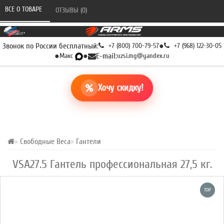
ВСЕ О ТОВАРЕ 
ОТЗЫВЫ (0) 
Звонок по России бесплатный:
+7 (800) 700-79-57
●
+7 (968) 122-30-05
●
Макс
●
E-mail:
uzsi.mg@yandex.ru
Хочу скидку!
Свободные Веса
Гантели
VSA27.5 Гантель профессиональная 27,5 кг.
TOP