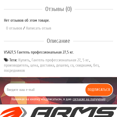
Отзывы (0)
Нет отзывов об этом товаре.
0 отзывов
/
Написать отзыв
Описание
VSA27,5 Гантель профессиональная 27,5 кг.
Теги:
Купить
,
Гантель профессиональная 27
,
5 кг.
,
производитель
,
цена
,
доставка
,
дешево
,
со
,
скидками
,
без
,
посредников
ПОДПИСАТЬСЯ
Нажимая на кнопку «Подписаться», я даю
согласие на получение
уведомлений рекламного характера.