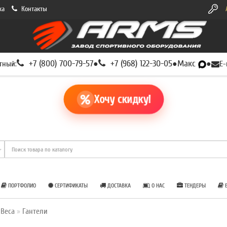
ка
Контакты
+7 (800) 700-79-57
+7 (968) 122-30-05
Макс
тный:
●
●
●
E-
Хочу скидку!
ПОРТФОЛИО
СЕРТИФИКАТЫ
ДОСТАВКА
О НАС
ТЕНДЕРЫ
Б
 Веса
Гантели