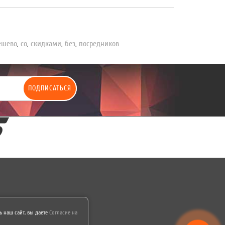
ешево
,
со
,
скидками
,
без
,
посредников
ПОДПИСАТЬСЯ
 наш сайт, вы даете
Согласие на