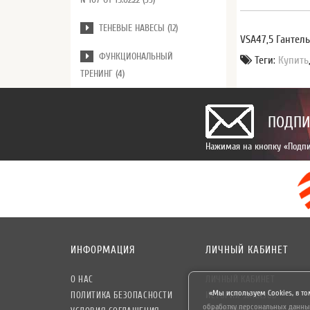
ТЕНЕВЫЕ НАВЕСЫ (12)
VSA47,5 Гантель
ФУНКЦИОНАЛЬНЫЙ
Теги:
Купить
ТРЕНИНГ (4)
ПОДПИ
Нажимая на кнопку «Подпи
ИНФОРМАЦИЯ
ЛИЧНЫЙ КАБИНЕТ
О НАС
ЛИЧНЫЙ КАБИНЕТ
«Мы используем Cookies, в то
ПОЛИТИКА БЕЗОПАСНОСТИ
ИСТОРИЯ ЗАКАЗОВ
обработку персональных данны