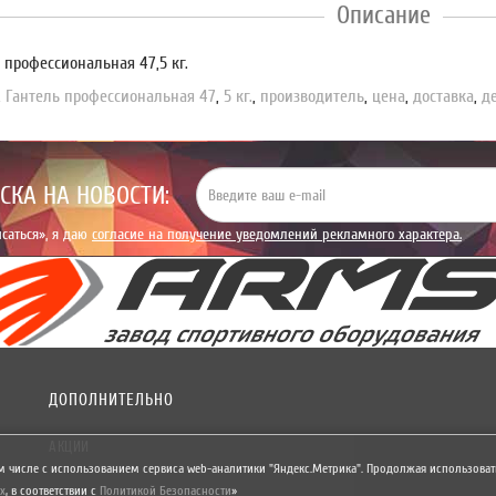
Описание
 профессиональная 47,5 кг.
,
Гантель профессиональная 47
,
5 кг.
,
производитель
,
цена
,
доставка
,
д
СКА НА НОВОСТИ:
саться», я даю
согласие на получение уведомлений рекламного характера.
ДОПОЛНИТЕЛЬНО
АКЦИИ
м числе с использованием сервиса web-аналитики "Яндекс.Метрика". Продолжая использовать
х
,
в соответствии с
Политикой Безопасности
»