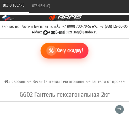
ВСЕ О ТОВАРЕ 
ОТЗЫВЫ (0) 
Звонок по России бесплатный:
+7 (800) 700-79-57
●
+7 (968) 122-30-05
●
Макс
●
E-mail:
uzsi.mg@yandex.ru
Хочу скидку!
Свободные Веса
Гантели
Гексагональные гантели от произво
GG02 Гантель гексагональная 2кг
TOP