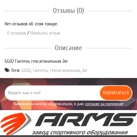
Отзывы (0)
Нет отзывов об этом товаре.
0 отзывов
/
Написать отзыв
Описание
GG02 Гантель гексагональная 2кг
Теги:
GG02
,
Гантель
,
гексагональная
,
2кг
ПОДПИСАТЬСЯ
Нажимая на кнопку «Подписаться», я даю
согласие на получение
уведомлений рекламного характера.