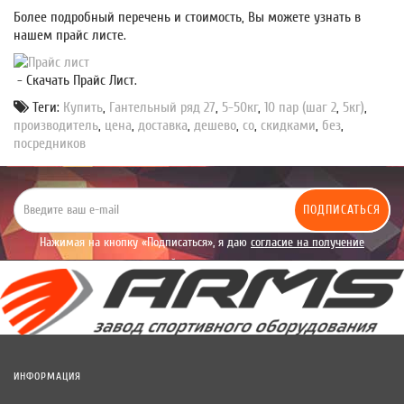
Более подробный перечень и стоимость, Вы можете узнать в
нашем прайс листе.
- Скачать Прайс Лист.
Теги:
Купить
,
Гантельный ряд 27
,
5-50кг
,
10 пар (шаг 2
,
5кг)
,
производитель
,
цена
,
доставка
,
дешево
,
со
,
скидками
,
без
,
посредников
ПОДПИСАТЬСЯ
Нажимая на кнопку «Подписаться», я даю
согласие на получение
уведомлений рекламного характера.
ИНФОРМАЦИЯ