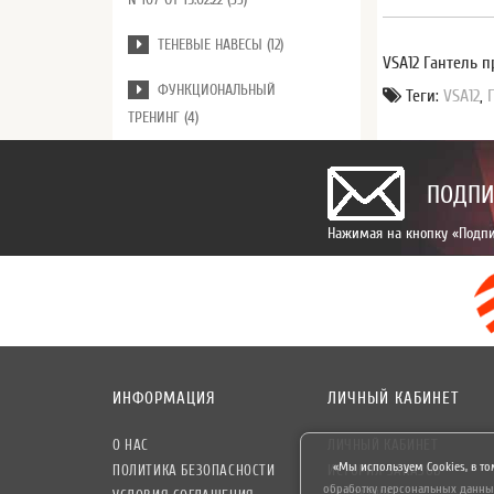
ТЕНЕВЫЕ НАВЕСЫ (12)
VSA12 Гантель п
ФУНКЦИОНАЛЬНЫЙ
Теги:
VSA12
,
ТРЕНИНГ (4)
ПОДПИ
Нажимая на кнопку «Подпи
ИНФОРМАЦИЯ
ЛИЧНЫЙ КАБИНЕТ
О НАС
ЛИЧНЫЙ КАБИНЕТ
«Мы используем Cookies, в то
ПОЛИТИКА БЕЗОПАСНОСТИ
ИСТОРИЯ ЗАКАЗОВ
обработку персональных данны