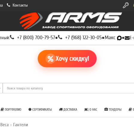
ка
Контакты
+7 (800) 700-79-57
+7 (968) 122-30-05
Макс
тный:
●
●
●
E-
Хочу скидку!
ПОРТФОЛИО
СЕРТИФИКАТЫ
ДОСТАВКА
О НАС
ТЕНДЕРЫ
Б
 Веса
Гантели