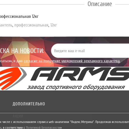
Описание
рофессиональная 12кг
Гантель
,
профессиональная
,
12кг
СКА НА НОВОСТИ:
саться», я даю
согласие на получение уведомлений рекламного характера.
ДОПОЛНИТЕЛЬНО
АКЦИИ
м числе с использованием сервиса web-аналитики "Яндекс.Метрика". Продолжая использовать
х
,
в соответствии с
Политикой Безопасности
»