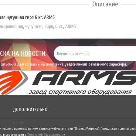
Описание
ая чугунная гиря 6 кг. ARMS
енировочная
,
чугунная
,
гиря
,
6 кг.
,
ARMS
СКА НА НОВОСТИ:
саться», я даю
согласие на получение уведомлений рекламного характера.
ДОПОЛНИТЕЛЬНО
АКЦИИ
м числе с использованием сервиса web-аналитики "Яндекс.Метрика". Продолжая использовать
х
,
в соответствии с
Политикой Безопасности
»