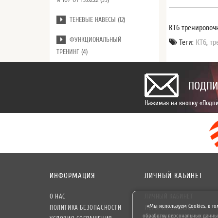
ТЕНЕВЫЕ НАВЕСЫ (12)
КТ6 тренировочн
ФУНКЦИОНАЛЬНЫЙ
Теги:
КТ6
,
тр
ТРЕНИНГ (4)
ПОДПИ
Нажимая на кнопку «Подпи
ИНФОРМАЦИЯ
ЛИЧНЫЙ КАБИНЕТ
О НАС
ЛИЧНЫЙ КАБИНЕТ
«Мы используем Cookies, в то
ПОЛИТИКА БЕЗОПАСНОСТИ
ИСТОРИЯ ЗАКАЗОВ
обработку персональных данны