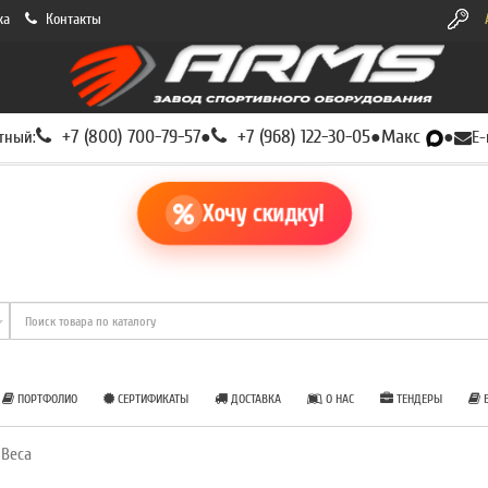
ка
Контакты
+7 (800) 700-79-57
+7 (968) 122-30-05
Макс
тный:
●
●
●
E-
Хочу скидку!
ПОРТФОЛИО
СЕРТИФИКАТЫ
ДОСТАВКА
О НАС
ТЕНДЕРЫ
Б
 Веса