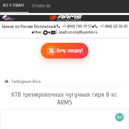
ВСЕ О ТОВАРЕ 
ОТЗЫВЫ (0) 
Звонок по России бесплатный:
+7 (800) 700-79-57
●
+7 (968) 122-30-05
●
Макс
●
E-mail:
uzsi.mg@yandex.ru
Хочу скидку!
Свободные Веса
КТ8 тренировочная чугунная гиря 8 кг.
ARMS
NEW