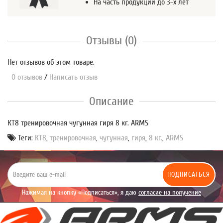
На часть продукции до 3-х лет
Отзывы (0)
Нет отзывов об этом товаре.
0 отзывов
/
Написать отзыв
Описание
КТ8 тренировочная чугунная гиря 8 кг. ARMS
Теги:
КТ8
,
тренировочная
,
чугунная
,
гиря
,
8 кг.
,
ARMS
ПОДПИСАТЬСЯ
Нажимая на кнопку «Подписаться», я даю
согласие на получение
уведомлений рекламного характера.