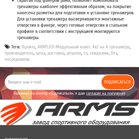
Скрытая под фанерой рама, позволяет компоновать
тренажеры наиболее эффективным образом, на покрытие
нанесена разметка для подготовки к установке тренажеров.
Для установки тренажера высверливаются монтажные
отверстия в фанере, через готовые отверстия в стальном
профиле в соответствии с инструкцией монтируются
тренажеры.
Теги:
Купить
,
ARMS301 Модульный навес 4х2 на 4 тренажера
,
производитель
,
цена
,
доставка
,
дешево
,
со
,
скидками
,
без
,
посредников
ПОДПИСАТЬСЯ
Нажимая на кнопку «Подписаться», я даю
согласие на получение
уведомлений рекламного характера.