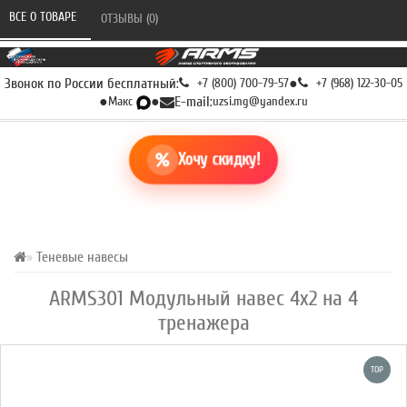
ВСЕ О ТОВАРЕ 
ОТЗЫВЫ (0) 
Звонок по России бесплатный:
+7 (800) 700-79-57
●
+7 (968) 122-30-05
●
Макс
●
E-mail:
uzsi.mg@yandex.ru
Хочу скидку!
Теневые навесы
ARMS301 Модульный навес 4х2 на 4
тренажера
TOP