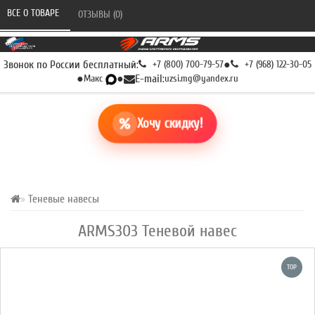
ВСЕ О ТОВАРЕ 
ОТЗЫВЫ (0) 
Звонок по России бесплатный:
+7 (800) 700-79-57
●
+7 (968) 122-30-05
●
Макс
●
E-mail:
uzsi.mg@yandex.ru
Хочу скидку!
Теневые навесы
ARMS303 Теневой навес
TOP