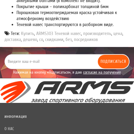
анкерными болтами (в комплект не входит).
Покрытие крыши – поликарбонат толщиной 6мм
Порошковая термоотверждаемая краска устойчивая к
атмосферному воздействию
Теневой навес транспортируются в разборном виде.
Теги:
Купить
,
ARMS303 Теневой навес
,
производитель
,
цена
,
доставка
,
дешево
,
со
,
скидками
,
без
,
посредников
ПОДПИСАТЬСЯ
Нажимая на кнопку «Подписаться», я даю
согласие на получение
уведомлений рекламного характера.
ИНФОРМАЦИЯ
О НАС