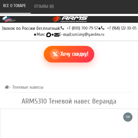
ВСЕ О ТОВАРЕ 
ОТЗЫВЫ (0) 
Звонок по России бесплатный:
+7 (800) 700-79-57
●
+7 (968) 122-30-05
●
Макс
●
E-mail:
uzsi.mg@yandex.ru
Хочу скидку!
Теневые навесы
ARMS310 Теневой навес Веранда
TOP