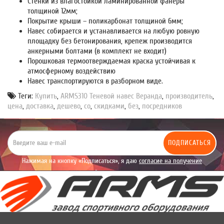
Стенки из влагостойкой ламинированной фанеры
толщиной 12мм;
Покрытие крыши – поликарбонат толщиной 6мм;
Навес собирается и устанавливается на любую ровную
площадку без бетонирования, крепеж производится
анкерными болтами (в комплект не входит)
Порошковая термоотверждаемая краска устойчивая к
атмосферному воздействию
Навес транспортируются в разборном виде.
Теги:
Купить
,
ARMS310 Теневой навес Веранда
,
производитель
,
цена
,
доставка
,
дешево
,
со
,
скидками
,
без
,
посредников
ПОДПИСАТЬСЯ
Нажимая на кнопку «Подписаться», я даю
согласие на получение
уведомлений рекламного характера.