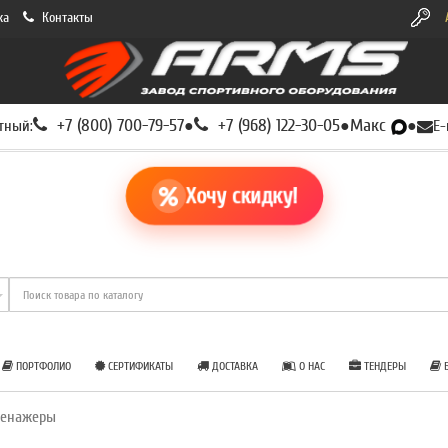
ка
Контакты
+7 (800) 700-79-57
+7 (968) 122-30-05
Макс
тный:
●
●
●
E-
Хочу скидку!
ПОРТФОЛИО
СЕРТИФИКАТЫ
ДОСТАВКА
О НАС
ТЕНДЕРЫ
Б
ренажеры