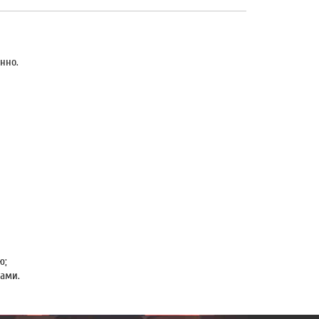
нно.
ю;
ами.