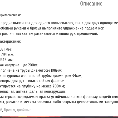
Описание
применению:
 предназначен как для одного пользователя, так и для двух одновреме
 обеими руками о брусья выполняйте упражнение подъем ног.
я различным хватам развиваются мышцы рук, предплечий.
актеристики:
581 мм;
 794 мм;
1945 мм;
я нагрузка – до 200кг.
ыполнена из трубы диаметром 108мм;
ина турника из стальной трубы диаметром 34мм;
опоры для рук – влагостойкая фанера:
нтируется на глубину не менее 700мм;
зопасная, антивандальная конструкция;
ая термоотверждаемая краска устойчивая к атмосферному воздействи
мы, рычагов и метизы запаяны, либо закрыты декоративными заглушк
16
,
Брусья
,
двойные