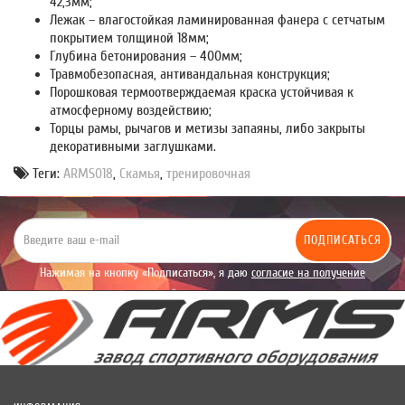
42,3мм;
Лежак – влагостойкая ламинированная фанера с сетчатым
покрытием толщиной 18мм;
Глубина бетонирования – 400мм;
Травмобезопасная, антивандальная конструкция;
Порошковая термоотверждаемая краска устойчивая к
атмосферному воздействию;
Торцы рамы, рычагов и метизы запаяны, либо закрыты
декоративными заглушками.
Теги:
ARMS018
,
Скамья
,
тренировочная
ПОДПИСАТЬСЯ
Нажимая на кнопку «Подписаться», я даю
согласие на получение
уведомлений рекламного характера.