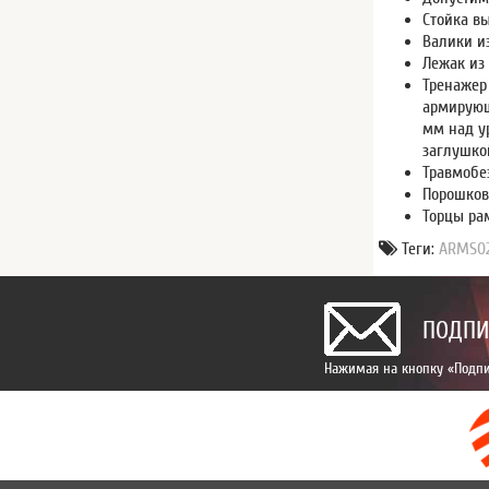
Стойка в
Валики и
Лежак из
Тренажер
армирующ
мм над у
заглушко
Травмобе
Порошков
Торцы ра
Теги:
ARMS0
ПОДПИ
Нажимая на кнопку «Подпи