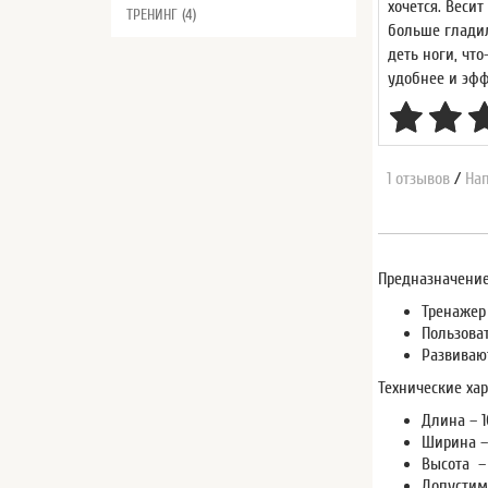
хочется. Веси
ТРЕНИНГ (4)
больше гладил
деть ноги, что
удобнее и эфф
1 отзывов
/
Нап
Предназначение
Тренажер
Пользова
Развиваю
Технические хар
Длина – 
Ширина –
Высота – 
Допустима