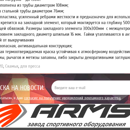
ыполнена из трубы диаметром 108мм;
з стальной трубы диаметром 76мм;
 пластика, усиленный ребрами жесткости и предназначен для использо
 крепится на закладной элемент, который монтируется на глубину 500
ей обвязкой. Размеры закладного элемента 300х300мм с межцентро
ровнем закладного, диаметр шпильки 16 мм. Гайки утапливаются в ан
й от выкручивания
зопасная, антивандальная конструкция;
ая термоотверждаемая краска устойчивая к атмосферному воздействи
мы, рычагов и метизы запаяны, либо закрыты декоративными заглушк
20
,
Скамья
,
для пресса
СКА НА НОВОСТИ:
саться», я даю
согласие на получение уведомлений рекламного характера.