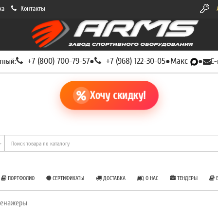
ка
Контакты
+7 (800) 700-79-57
+7 (968) 122-30-05
Макс
тный:
●
●
●
E-
Хочу скидку!
ПОРТФОЛИО
СЕРТИФИКАТЫ
ДОСТАВКА
О НАС
ТЕНДЕРЫ
Б
ренажеры