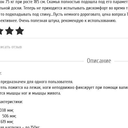
т он 75 кг при росте 185 см. Скамья полностью подошла под его парам
ьной доски. Теперь не приходится испытывать дискомфорт во время т
-то подкладывать под спину...Пусть немного дороговато, цена вопроса 
ективнее. Очень полезная штука, рекомендую к использованию.
исать отзыв
Описание
:
 предназначен для одного пользователя.
тель ложится на лежак, ноги неподвижно фиксирует при помощи вали
тся мышцы ног и мышцы живота.
актеристики:
1038 мм;
 506 мм;
619 мм;
я нагрузка – до 150кг.