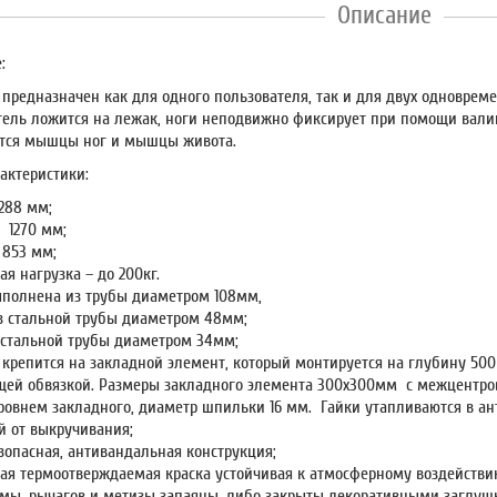
Описание
:
 предназначен как для одного пользователя, так и для двух одновреме
тель ложится на лежак, ноги неподвижно фиксирует при помощи вали
тся мышцы ног и мышцы живота.
актеристики:
288 мм;
 1270 мм;
 853 мм;
я нагрузка – до 200кг.
ыполнена из трубы диаметром 108мм,
з стальной трубы диаметром 48мм;
 стальной трубы диаметром 34мм;
 крепится на закладной элемент, который монтируется на глубину 500
ей обвязкой. Размеры закладного элемента 300х300мм с межцентро
ровнем закладного, диаметр шпильки 16 мм. Гайки утапливаются в ан
й от выкручивания;
зопасная, антивандальная конструкция;
ая термоотверждаемая краска устойчивая к атмосферному воздействи
мы, рычагов и метизы запаяны, либо закрыты декоративными заглуш