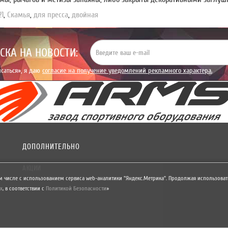
1
,
Скамья
,
для пресса
,
двойная
СКА НА НОВОСТИ:
саться», я даю
согласие на получение уведомлений рекламного характера.
ДОПОЛНИТЕЛЬНО
АКЦИИ
м числе с использованием сервиса web-аналитики "Яндекс.Метрика". Продолжая использовать
х
,
в соответствии с
Политикой Безопасности
»