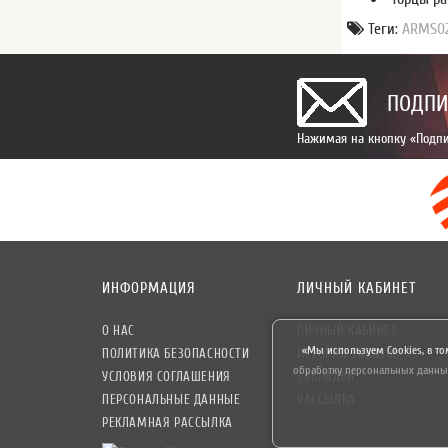
Теги:
ARMS02
ПОДПИ
Нажимая на кнопку «Подпи
ИНФОРМАЦИЯ
ЛИЧНЫЙ КАБИНЕТ
О НАС
ЛИЧНЫЙ КАБИНЕТ
«Мы используем Cookies, в то
ПОЛИТИКА БЕЗОПАСНОСТИ
ИСТОРИЯ ЗАКАЗОВ
обработку персональных данны
УСЛОВИЯ СОГЛАШЕНИЯ
ЗАКЛАДКИ
ПЕРСОНАЛЬНЫЕ ДАННЫЕ
РАССЫЛКА
РЕКЛАМНАЯ РАССЫЛКА