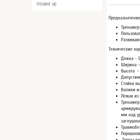
ТРЕНИНГ (4)
Предназначение
Тренажер
Пользова
Развиваю
Технические хар
Длина – 1
Ширина –
Высота –
Допустима
Стойка в
Валики и
Лежак из
Тренажер
армирующ
мм над у
заглушко
Травмобе
Порошков
Торцы ра