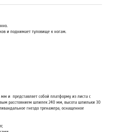
нно.
ков и поднимает туловище к ногам.
 мм и представляет собой платформу из листа с
вым расстоянием шпилек 240 мм, высота шпильки 30
тивандальное гнездо тренажера, оснащенное
ю;
ками.