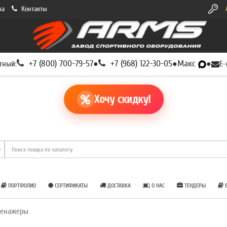
ка
Контакты
+7 (800) 700-79-57
+7 (968) 122-30-05
Макс
тный:
●
●
●
E-
Хочу скидку!
ПОРТФОЛИО
СЕРТИФИКАТЫ
ДОСТАВКА
О НАС
ТЕНДЕРЫ
Б
ренажеры