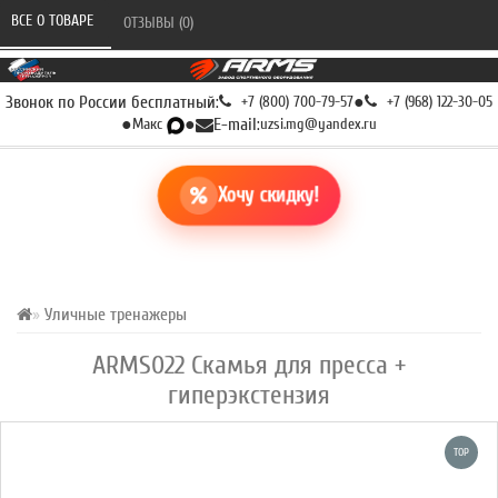
ВСЕ О ТОВАРЕ 
ОТЗЫВЫ (0) 
Звонок по России бесплатный:
+7 (800) 700-79-57
●
+7 (968) 122-30-05
●
Макс
●
E-mail:
uzsi.mg@yandex.ru
Хочу скидку!
Уличные тренажеры
ARMS022 Скамья для пресса +
гиперэкстензия
TOP