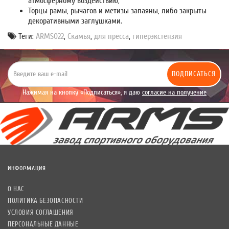
атмосферному воздействию;
Торцы рамы, рычагов и метизы запаяны, либо закрыты
декоративными заглушками.
Теги:
ARMS022
,
Скамья
,
для пресса
,
гиперэкстензия
ПОДПИСАТЬСЯ
Нажимая на кнопку «Подписаться», я даю
согласие на получение
уведомлений рекламного характера.
ИНФОРМАЦИЯ
О НАС
ПОЛИТИКА БЕЗОПАСНОСТИ
УСЛОВИЯ СОГЛАШЕНИЯ
ПЕРСОНАЛЬНЫЕ ДАННЫЕ