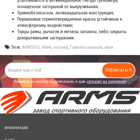
утапливаются в антивандальное гнездо тренажера,
оснащенное заглушкой от выкручивания;
Травмобезопасная, антивандальная конструкция;
Порошковая термоотверждаемая краска устойчивая к
атмосферному воздействию;
Торцы рамы, рычагов и метизы запаяны, либо закрыты
декоративными заглушками.
Теги:
ARMS033
,
Жим
,
ногами
,
Горизонтальный
,
жим
ПОДПИСАТЬСЯ
Нажимая на кнопку «Подписаться», я даю
согласие на получение
уведомлений рекламного характера.
ИНФОРМАЦИЯ