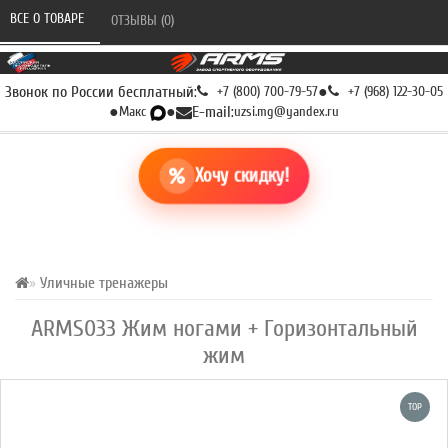
ВСЕ О ТОВАРЕ 
ОТЗЫВЫ (0) 
Звонок по России бесплатный:
+7 (800) 700-79-57
●
+7 (968) 122-30-05
●
Макс
●
E-mail:
uzsi.mg@yandex.ru
Хочу скидку!
Уличные тренажеры
ARMS033 Жим ногами + Горизонтальный
жим
TOP