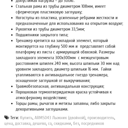
Допустимая нагрузка – до 300кг.
Стальная рама из трубы диаметром 108мм, имеет
сферическую пластиковую заглушку;
Ногоступы из пластика, усиленные ребрами жесткости и
предназначенные для использования на открытом воздухе;
Рукоятки из трубы диаметром 33,5мм;
Подшипники закрытого типа;
Тренажер крепится на закладной элемент, который
монтируется на глубину 500 мм и представляет собой
платформу из листа с армирующей обвязкой. Размеры
закладного элемента 300х300мм с межцентровым
расстоянием шпилек 240 мм, высота шпильки 30 мм над
уровнем закладного, диаметр шпильки 16 мм. Гайки
утапливаются в антивандальное гнездо тренажера,
оснащенное заглушкой от выкручивания;
Травмобезопасная, антивандальная конструкция;
Порошковая термоотверждаемая краска устойчивая к
атмосферному воздействию;
Торцы рамы, рычагов и метизы запаяны, либо закрыты
декоративными заглушками.
Теги:
Купить
,
ARMS043 Лыжник (двойной)
,
производитель
,
цена
,
доставка
,
дешево
,
со
,
скидками
,
без
,
посредников