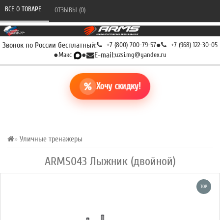
ВСЕ О ТОВАРЕ 
ОТЗЫВЫ (0) 
Звонок по России бесплатный:
+7 (800) 700-79-57
●
+7 (968) 122-30-05
●
Макс
●
E-mail:
uzsi.mg@yandex.ru
Хочу скидку!
Уличные тренажеры
ARMS043 Лыжник (двойной)
TOP