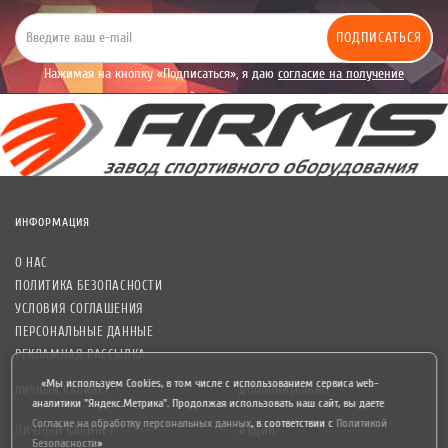
ПОДПИСАТЬСЯ
Нажимая на кнопку «Подписаться», я даю
согласие на получение
уведомлений рекламного характера.
ИНФОРМАЦИЯ
О НАС
ПОЛИТИКА БЕЗОПАСНОСТИ
УСЛОВИЯ СОГЛАШЕНИЯ
ПЕРСОНАЛЬНЫЕ ДАННЫЕ
РЕКЛАМНАЯ РАССЫЛКА
«Мы используем Cookies, в том числе с использованием сервиса web-
ЛИЧНЫЙ КАБИНЕТ
ДОПОЛНИТЕЛЬНО
аналитики "Яндекс.Метрика". Продолжая использовать наш сайт, вы даете
Согласие на обработку персональных данных
,
в соответствии с
Политикой
ЛИЧНЫЙ КАБИНЕТ
АКЦИИ
Безопасности
»