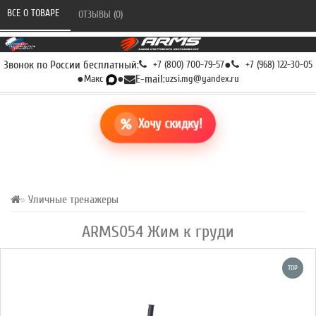
ВСЕ О ТОВАРЕ 
ОТЗЫВЫ (0) 
Звонок по России бесплатный:
+7 (800) 700-79-57
●
+7 (968) 122-30-05
●
Макс
●
E-mail:
uzsi.mg@yandex.ru
Хочу скидку!
Уличные тренажеры
ARMS054 Жим к груди
TOP