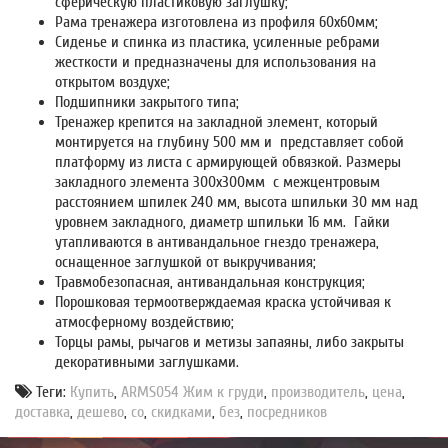
сферическую пластиковую заглушку;
Рама тренажера изготовлена из профиля 60х60мм;
Сиденье и спинка из пластика, усиленные ребрами
жесткости и предназначены для использования на
открытом воздухе;
Подшипники закрытого типа;
Тренажер крепится на закладной элемент, который
монтируется на глубину 500 мм и представляет собой
платформу из листа с армирующей обвязкой. Размеры
закладного элемента 300х300мм с межцентровым
расстоянием шпилек 240 мм, высота шпильки 30 мм над
уровнем закладного, диаметр шпильки 16 мм. Гайки
утапливаются в антивандальное гнездо тренажера,
оснащенное заглушкой от выкручивания;
Травмобезопасная, антивандальная конструкция;
Порошковая термоотверждаемая краска устойчивая к
атмосферному воздействию;
Торцы рамы, рычагов и метизы запаяны, либо закрыты
декоративными заглушками.
Теги:
Купить
,
ARMS054 Жим к груди
,
производитель
,
цена
,
доставка
,
дешево
,
со
,
скидками
,
без
,
посредников