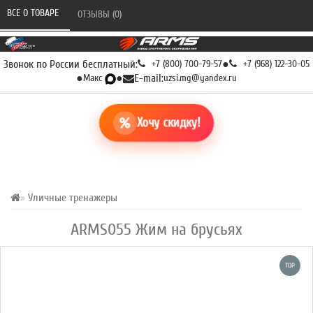
ВСЕ О ТОВАРЕ 
ОТЗЫВЫ (0) 
Звонок по России бесплатный:
+7 (800) 700-79-57
●
+7 (968) 122-30-05
●
Макс
●
E-mail:
uzsi.mg@yandex.ru
Хочу скидку!
Уличные тренажеры
ARMS055 Жим на брусьях
TOP