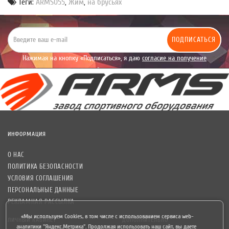
Теги:
ARMS055
,
Жим
,
на брусьях
ПОДПИСАТЬСЯ
Нажимая на кнопку «Подписаться», я даю
согласие на получение
уведомлений рекламного характера.
ИНФОРМАЦИЯ
О НАС
ПОЛИТИКА БЕЗОПАСНОСТИ
УСЛОВИЯ СОГЛАШЕНИЯ
ПЕРСОНАЛЬНЫЕ ДАННЫЕ
РЕКЛАМНАЯ РАССЫЛКА
«Мы используем Cookies, в том числе с использованием сервиса web-
ЛИЧНЫЙ КАБИНЕТ
ДОПОЛНИТЕЛЬНО
аналитики "Яндекс.Метрика". Продолжая использовать наш сайт, вы даете