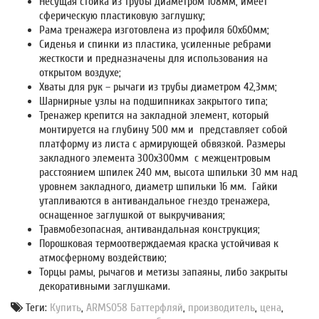
Несущая стойка из трубы диаметром 108мм, имеет
сферическую пластиковую заглушку;
Рама тренажера изготовлена из профиля 60х60мм;
Сиденья и спинки из пластика, усиленные ребрами
жесткости и предназначены для использования на
открытом воздухе;
Хваты для рук – рычаги из трубы диаметром 42,3мм;
Шарнирные узлы на подшипниках закрытого типа;
Тренажер крепится на закладной элемент, который
монтируется на глубину 500 мм и представляет собой
платформу из листа с армирующей обвязкой. Размеры
закладного элемента 300х300мм с межцентровым
расстоянием шпилек 240 мм, высота шпильки 30 мм над
уровнем закладного, диаметр шпильки 16 мм. Гайки
утапливаются в антивандальное гнездо тренажера,
оснащенное заглушкой от выкручивания;
Травмобезопасная, антивандальная конструкция;
Порошковая термоотверждаемая краска устойчивая к
атмосферному воздействию;
Торцы рамы, рычагов и метизы запаяны, либо закрыты
декоративными заглушками.
Теги:
Купить
,
ARMS058 Баттерфляй
,
производитель
,
цена
,