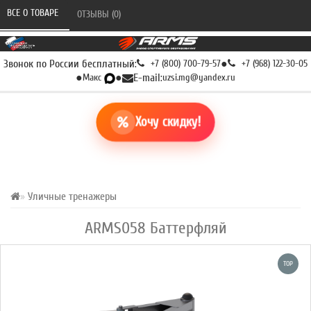
ВСЕ О ТОВАРЕ 
ОТЗЫВЫ (0) 
Звонок по России бесплатный:
+7 (800) 700-79-57
●
+7 (968) 122-30-05
●
Макс
●
E-mail:
uzsi.mg@yandex.ru
Хочу скидку!
Уличные тренажеры
ARMS058 Баттерфляй
TOP