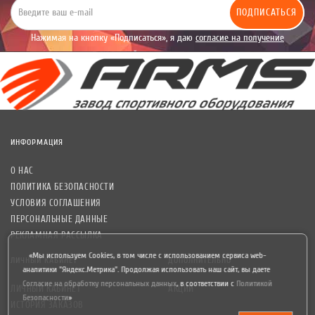
ПОДПИСАТЬСЯ
Нажимая на кнопку «Подписаться», я даю
согласие на получение
уведомлений рекламного характера.
ИНФОРМАЦИЯ
О НАС
ПОЛИТИКА БЕЗОПАСНОСТИ
УСЛОВИЯ СОГЛАШЕНИЯ
ПЕРСОНАЛЬНЫЕ ДАННЫЕ
РЕКЛАМНАЯ РАССЫЛКА
«Мы используем Cookies, в том числе с использованием сервиса web-
ЛИЧНЫЙ КАБИНЕТ
ДОПОЛНИТЕЛЬНО
аналитики "Яндекс.Метрика". Продолжая использовать наш сайт, вы даете
Согласие на обработку персональных данных
,
в соответствии с
Политикой
ЛИЧНЫЙ КАБИНЕТ
АКЦИИ
Безопасности
»
ИСТОРИЯ ЗАКАЗОВ