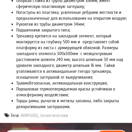
Опорная стойка из трубы диаметром 108мм, имеет
сферическую пластиковую заглушку;
Ногоступы из пластика, усиленные ребрами жесткости и
предназначенные для использования на открытом воздухе;
Рукоятки из трубы диаметром 34мм;
Подшипники закрытого типа;
Тренажер крепится на закладной элемент, который
монтируется на глубину 500 мм и представляет собой
платформу из листа с армирующей обвязкой. Размеры
закладного элемента 300х300мм с межцентровым
расстоянием шпилек 240 мм, высота шпильки 30 мм над
уровнем закладного, диаметр шпильки 16 мм. Гайки
утапливаются в антивандальное гнездо тренажера,
оснащенное заглушкой от выкручивания;
Травмобезопасная, антивандальная конструкция;
Порошковая термоотверждаемая краска устойчивая к
атмосферному воздействию;
Торцы рамы, рычагов и метизы запаяны, либо закрыты
декоративными заглушками.
Теги:
ARMS060
,
Эллиптический