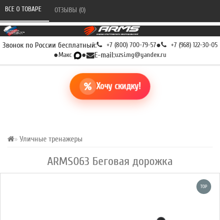
ВСЕ О ТОВАРЕ 
ОТЗЫВЫ (0) 
Звонок по России бесплатный:
+7 (800) 700-79-57
●
+7 (968) 122-30-05
●
Макс
●
E-mail:
uzsi.mg@yandex.ru
Хочу скидку!
Уличные тренажеры
ARMS063 Беговая дорожка
TOP