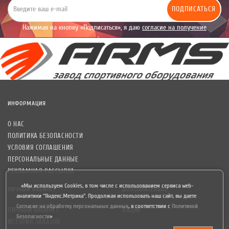
ПОДПИСАТЬСЯ
Нажимая на кнопку «Подписаться», я даю
согласие на получение
уведомлений рекламного характера.
ИНФОРМАЦИЯ
О НАС
ПОЛИТИКА БЕЗОПАСНОСТИ
УСЛОВИЯ СОГЛАШЕНИЯ
ПЕРСОНАЛЬНЫЕ ДАННЫЕ
РЕКЛАМНАЯ РАССЫЛКА
«Мы используем Cookies, в том числе с использованием сервиса web-
ЛИЧНЫЙ КАБИНЕТ
ДОПОЛНИТЕЛЬНО
аналитики "Яндекс.Метрика". Продолжая использовать наш сайт, вы даете
Согласие на обработку персональных данных
,
в соответствии с
Политикой
ЛИЧНЫЙ КАБИНЕТ
АКЦИИ
Безопасности
»
ИСТОРИЯ ЗАКАЗОВ