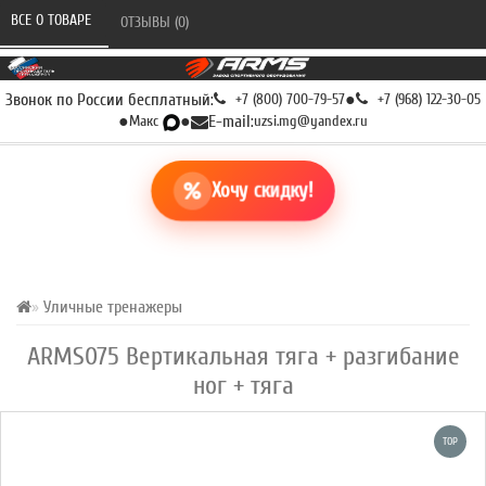
ВСЕ О ТОВАРЕ 
ОТЗЫВЫ (0) 
Звонок по России бесплатный:
+7 (800) 700-79-57
●
+7 (968) 122-30-05
●
Макс
●
E-mail:
uzsi.mg@yandex.ru
Хочу скидку!
Уличные тренажеры
ARMS075 Вертикальная тяга + разгибание
ног + тяга
TOP