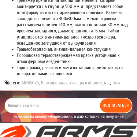
Тренажер крепится на закладной элемент, который
монтируется на глубину 500 мм и представляет собой
платформу из листа с армирующей обвязкой. Размеры
закладного элемента 300х300мм с межцентровым
расстоянием шпилек 240 мм, высота шпильки 30 мм над
уровнем закладного, диаметр шпильки 16 мм. Гайки
утапливаются в антивандальное гнездо тренажера,
оснащенное заглушкой от выкручивания;
Травмобезопасная, антивандальная конструкция;
Порошковая термоотверждаемая краска устойчивая к
атмосферному воздействию;
Торцы рамы, рычагов и метизы запаяны, либо закрыты
декоративными заглушками.
Теги:
ARMS075
,
Вертикальная
,
тяга
,
разгибание
,
ног
,
тяга
ПОДПИСАТЬСЯ
Нажимая на кнопку «Подписаться», я даю
согласие на получение
уведомлений рекламного характера.