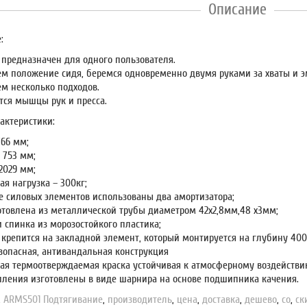
Описание
:
 предназначен для одного пользователя.
м положение сидя, беремся одновременно двумя руками за хваты и 
м несколько подходов.
тся мышцы рук и пресса.
актеристики:
766 мм;
 753 мм;
2029 мм;
я нагрузка – 300кг;
ве силовых элементов использованы два амортизатора;
отовлена из металлической трубы диаметром 42х2,8мм,48 х3мм;
 спинка из морозостойкого пластика;
 крепится на закладной элемент, который монтируется на глубину 400
зопасная, антивандальная конструкция
ая термоотверждаемая краска устойчивая к атмосферному воздейств
пления изготовлены в виде шарнира на основе подшипника качения.
,
ARMS501 Подтягивание
,
производитель
,
цена
,
доставка
,
дешево
,
со
,
ск