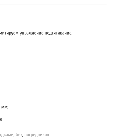
эмитируем упражнение подтягивание.
 мм;
ию
идками
,
без
,
посредников