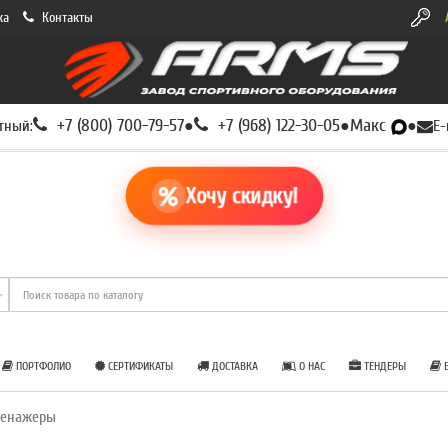
ка
Контакты
+7 (800) 700-79-57
+7 (968) 122-30-05
Макс
тный:
●
●
●
E-
Хочу скидку!
ПОРТФОЛИО
СЕРТИФИКАТЫ
ДОСТАВКА
О НАС
ТЕНДЕРЫ
Б
ренажеры