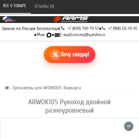
ВСЕ О ТОВАРЕ 
ОТЗЫВЫ (0) 
Звонок по России бесплатный:
+7 (800) 700-79-57
●
+7 (968) 122-30-05
●
Макс
●
E-mail:
uzsi.mg@yandex.ru
Хочу скидку!
Тренажеры для WORKOUT-Воркаута
ARWOK105 Рукоход двойной
разноуровневый
TOP