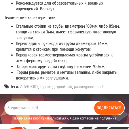
Рекомендуется для образовательных и военных
учреждений. Воркаут.
Технические характеристики:
Стальные стойки из трубы диаметром 108мм либо 89мм,
толщина стенки 3мм, имеет сферическую пластиковую
заглушку;
Перекладины рукохода из трубы диаметром 34мм,
крепятся к стойкам при помощи хомутов;
Порошковая термоотверждаемая краска устойчивая к
атмосферному воздействию;
Опора монтируется на глубину не менее 700мм;
Торцы рамы, рычагов и метизы запаяны, либо закрыты
декоративными заглушками.
Теги:
ARWOK105
,
Рукоход
,
двойной
,
разноуровневый
ПОДПИСАТЬСЯ
Нажимая на кнопку «Подписаться», я даю
согласие на получение
уведомлений рекламного характера.