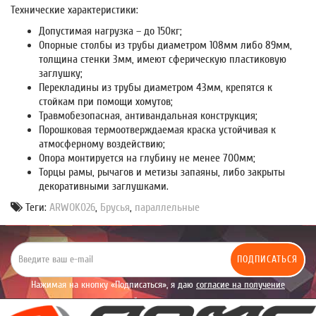
Технические характеристики:
Допустимая нагрузка – до 150кг;
Опорные столбы из трубы диаметром 108мм либо 89мм,
толщина стенки 3мм, имеют сферическую пластиковую
заглушку;
Перекладины из трубы диаметром 43мм, крепятся к
стойкам при помощи хомутов;
Травмобезопасная, антивандальная конструкция;
Порошковая термоотверждаемая краска устойчивая к
атмосферному воздействию;
Опора монтируется на глубину не менее 700мм;
Торцы рамы, рычагов и метизы запаяны, либо закрыты
декоративными заглушками.
Теги:
ARWOK026
,
Брусья
,
параллельные
ПОДПИСАТЬСЯ
Нажимая на кнопку «Подписаться», я даю
согласие на получение
уведомлений рекламного характера.