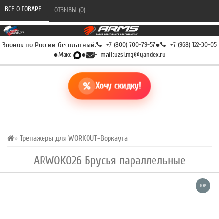
ВСЕ О ТОВАРЕ 
ОТЗЫВЫ (0) 
Звонок по России бесплатный:
+7 (800) 700-79-57
●
+7 (968) 122-30-05
●
Макс
●
E-mail:
uzsi.mg@yandex.ru
Хочу скидку!
Тренажеры для WORKOUT-Воркаута
ARWOK026 Брусья параллельные
TOP