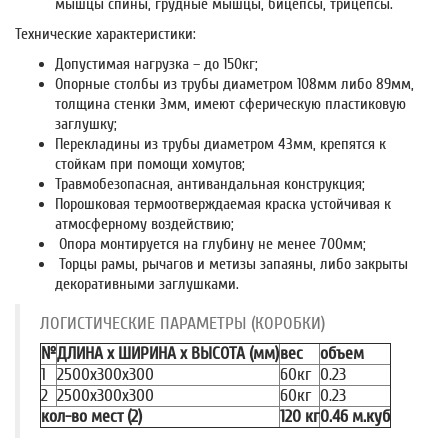
мышцы спины, грудные мышцы, бицепсы, трицепсы.
Технические характеристики:
Допустимая нагрузка – до 150кг;
Опорные столбы из трубы диаметром 108мм либо 89мм,
толщина стенки 3мм, имеют сферическую пластиковую
заглушку;
Перекладины из трубы диаметром 43мм, крепятся к
стойкам при помощи хомутов;
Травмобезопасная, антивандальная конструкция;
Порошковая термоотверждаемая краска устойчивая к
атмосферному воздействию;
Опора монтируется на глубину не менее 700мм;
Торцы рамы, рычагов и метизы запаяны, либо закрыты
декоративными заглушками.
ЛОГИСТИЧЕСКИЕ ПАРАМЕТРЫ (КОРОБКИ)
№
ДЛИНА x ШИРИНА x ВЫСОТА (мм)
вес
объем
1
2500x300x300
60кг
0.23
2
2500x300x300
60кг
0.23
кол-во мест (2)
120 кг
0.46 м.куб