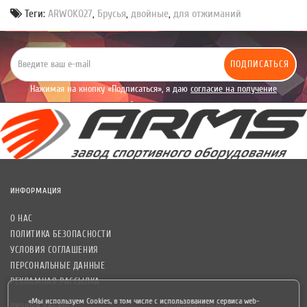
Теги:
ARWOK027
,
Брусья
,
двойные
,
для отжиманий
ПОДПИСАТЬСЯ
Нажимая на кнопку «Подписаться», я даю
согласие на получение
уведомлений рекламного характера.
ИНФОРМАЦИЯ
О НАС
ПОЛИТИКА БЕЗОПАСНОСТИ
УСЛОВИЯ СОГЛАШЕНИЯ
ПЕРСОНАЛЬНЫЕ ДАННЫЕ
РЕКЛАМНАЯ РАССЫЛКА
«Мы используем Cookies, в том числе с использованием сервиса web-
ЛИЧНЫЙ КАБИНЕТ
ДОПОЛНИТЕЛЬНО