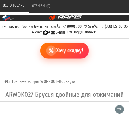
ВСЕ О ТОВАРЕ 
ОТЗЫВЫ (0) 
Звонок по России бесплатный:
+7 (800) 700-79-57
●
+7 (968) 122-30-05
●
Макс
●
E-mail:
uzsi.mg@yandex.ru
Хочу скидку!
Тренажеры для WORKOUT-Воркаута
ARWOK027 Брусья двойные для отжиманий
TOP