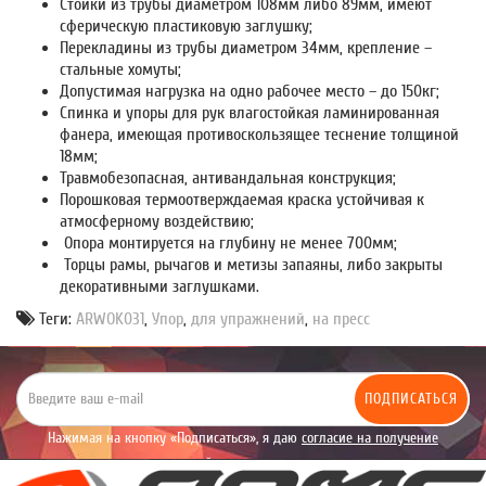
Стойки из трубы диаметром 108мм либо 89мм, имеют
сферическую пластиковую заглушку;
Перекладины из трубы диаметром 34мм, крепление –
стальные хомуты;
Допустимая нагрузка на одно рабочее место – до 150кг;
Спинка и упоры для рук влагостойкая ламинированная
фанера, имеющая противоскользящее теснение толщиной
18мм;
Травмобезопасная, антивандальная конструкция;
Порошковая термоотверждаемая краска устойчивая к
атмосферному воздействию;
Опора монтируется на глубину не менее 700мм;
Торцы рамы, рычагов и метизы запаяны, либо закрыты
декоративными заглушками.
Теги:
ARWOK031
,
Упор
,
для упражнений
,
на пресс
ПОДПИСАТЬСЯ
Нажимая на кнопку «Подписаться», я даю
согласие на получение
уведомлений рекламного характера.