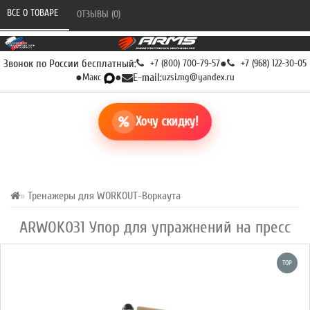
ВСЕ О ТОВАРЕ 
ОТЗЫВЫ (0) 
Звонок по России бесплатный:
+7 (800) 700-79-57
●
+7 (968) 122-30-05
●
Макс
●
E-mail:
uzsi.mg@yandex.ru
Хочу скидку!
Тренажеры для WORKOUT-Воркаута
ARWOK031 Упор для упражнений на пресс
TOP