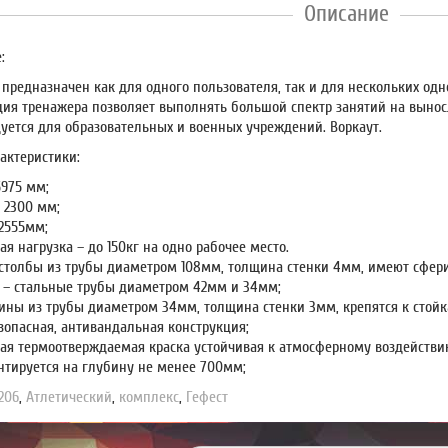
Описание
:
 предназначен как для одного пользователя, так и для нескольких од
ция тренажера позволяет выполнять большой спектр занятий на выносл
уется для образовательных и военных учреждений. Воркаут.
актеристики:
5975 мм;
 2300 мм;
 2555мм;
я нагрузка – до 150кг на одно рабочее место.
столбы из трубы диаметром 108мм, толщина стенки 4мм, имеют сфер
 – стальные трубы диаметром 42мм и 34мм;
ины из трубы диаметром 34мм, толщина стенки 3мм, крепятся к стой
зопасная, антивандальная конструкция;
ая термоотверждаемая краска устойчивая к атмосферному воздействи
нтируется на глубину не менее 700мм;
206
,
Атлетический
,
комплекс
,
Гефест