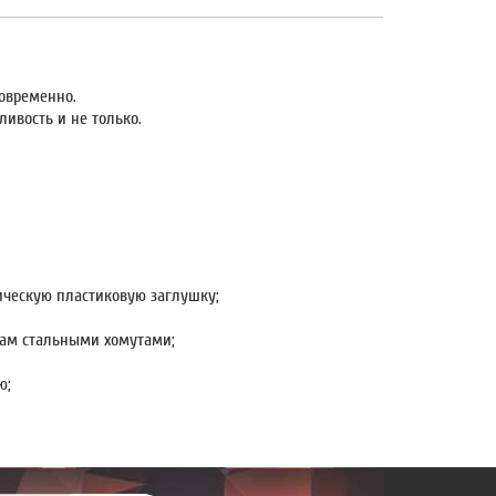
новременно.
ивость и не только.
ическую пластиковую заглушку;
кам стальными хомутами;
ю;