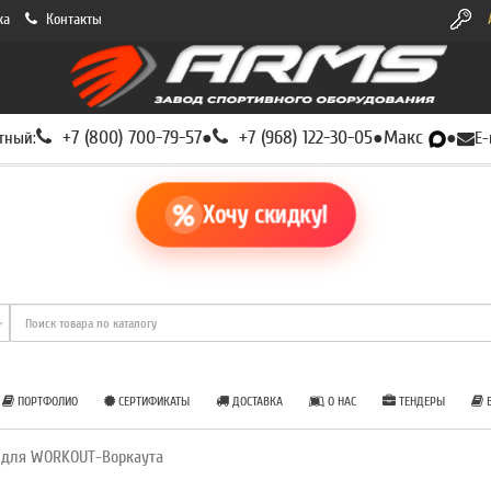
ка
Контакты
+7 (800) 700-79-57
+7 (968) 122-30-05
Макс
тный:
●
●
●
E-
Хочу скидку!
ПОРТФОЛИО
СЕРТИФИКАТЫ
ДОСТАВКА
О НАС
ТЕНДЕРЫ
Б
 для WORKOUT-Воркаута