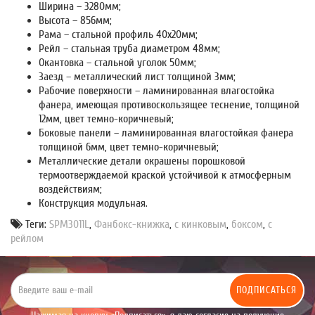
Ширина – 3280мм;
Высота – 856мм;
Рама – стальной профиль 40х20мм;
Рейл – стальная труба диаметром 48мм;
Окантовка – стальной уголок 50мм;
Заезд – металлический лист толщиной 3мм;
Рабочие поверхности – ламинированная влагостойка
фанера, имеющая противоскользящее теснение, толщиной
12мм, цвет темно-коричневый;
Боковые панели – ламинированная влагостойкая фанера
толщиной 6мм, цвет темно-коричневый;
Металлические детали окрашены порошковой
термоотверждаемой краской устойчивой к атмосферным
воздействиям;
Конструкция модульная.
Теги:
SPM3011L
,
Фанбокс-книжка
,
с кинковым
,
боксом
,
с
рейлом
ПОДПИСАТЬСЯ