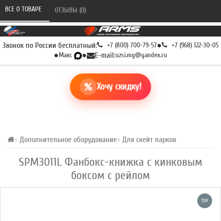
ВСЕ О ТОВАРЕ 
ОТЗЫВЫ (0) 
Звонок по России бесплатный:
+7 (800) 700-79-57
●
+7 (968) 122-30-05
●
Макс
●
E-mail:
uzsi.mg@yandex.ru
Хочу скидку!
Дополнительное оборудование
Для скейт парков
SPM3011L Фанбокс-книжка с кинковым
боксом с рейлом
TOP