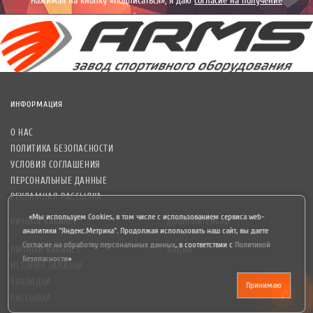
Нажимая на кнопку «Подписаться», я даю
согласие на получение
уведомлений рекламного характера.
ИНФОРМАЦИЯ
О НАС
ПОЛИТИКА БЕЗОПАСНОСТИ
УСЛОВИЯ СОГЛАШЕНИЯ
ПЕРСОНАЛЬНЫЕ ДАННЫЕ
РЕКЛАМНАЯ РАССЫЛКА
«Мы используем Cookies, в том числе с использованием сервиса web-
ЛИЧНЫЙ КАБИНЕТ
ДОПОЛНИТЕЛЬНО
аналитики "Яндекс.Метрика". Продолжая использовать наш сайт, вы даете
Согласие на обработку персональных данных
,
в соответствии с
Политикой
ЛИЧНЫЙ КАБИНЕТ
АКЦИИ
Безопасности
»
ИСТОРИЯ ЗАКАЗОВ
ЗАКЛАДКИ
Принимаю
РАССЫЛКА