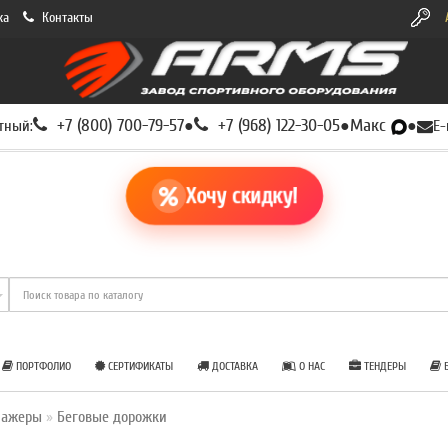
ка
Контакты
+7 (800) 700-79-57
+7 (968) 122-30-05
Макс
тный:
●
●
●
E-
Хочу скидку!
ПОРТФОЛИО
СЕРТИФИКАТЫ
ДОСТАВКА
О НАС
ТЕНДЕРЫ
Б
нажеры
Беговые дорожки