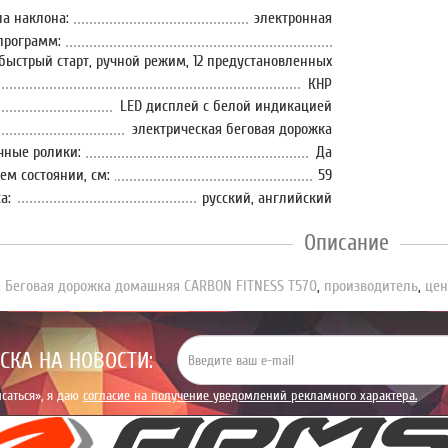
ла наклона:
электронная
программ:
быстрый старт, ручной режим, 12 предустановленных
КНР
LED дисплей с белой индикацией
электрическая беговая дорожка
чные ролики:
Да
ем состоянии, см:
59
а:
русский, английский
Описание
,
Беговая дорожка домашняя CARBON FITNESS T570
,
производитель
,
цен
СКА НА НОВОСТИ:
саться», я даю
согласие на получение уведомлений рекламного характера.