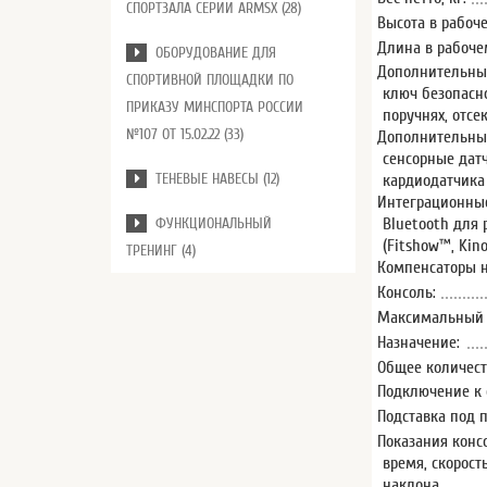
СПОРТЗАЛА СЕРИИ ARMSX (28)
Высота в рабоче
Длина в рабочем
ОБОРУДОВАНИЕ ДЛЯ
Дополнительные
СПОРТИВНОЙ ПЛОЩАДКИ ПО
ключ безопасн
ПРИКАЗУ МИНСПОРТА РОССИИ
поручнях, отсе
№107 ОТ 15.02.22 (33)
Дополнительны
сенсорные дат
ТЕНЕВЫЕ НАВЕСЫ (12)
кардиодатчика
Интеграционные
Bluetooth для
ФУНКЦИОНАЛЬНЫЙ
(Fitshow™, Ki
ТРЕНИНГ (4)
Компенсаторы н
Консоль:
Максимальный в
Назначение:
Общее количест
Подключение к 
Подставка под 
Показания конс
время, скорост
наклона