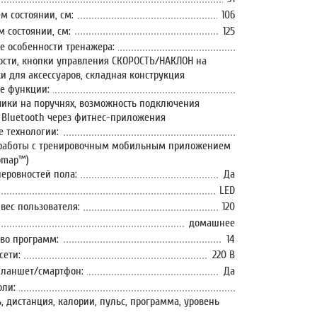
м состоянии, см:
106
 состоянии, см:
125
 особенности тренажера:
ости, кнопки управления СКОРОСТЬ/НАКЛОН на
ки для аксессуаров, складная конструкция
е функции:
чики на поручнях, возможность подключения
 Bluetooth через фитнес-приложения
 технологии:
 работы с тренировочным мобильным приложением
nomap™)
еровностей пола:
Да
LED
ес пользователя:
120
домашнее
во программ:
14
сети:
220 В
планшет/смартфон:
Да
оли:
ь, дистанция, калории, пульс, программа, уровень