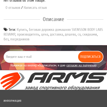
Нет отзывов об этом товаре.
0 отзывов
/
Написать отзыв
Описание
Теги:
Купить
,
Беговая дорожка домашняя SVENSSON BODY LABS
REVAMP
,
производитель
,
цена
,
доставка
,
дешево
,
со
,
скидками
,
без
,
посредников
ПОДПИСАТЬСЯ
Нажимая на кнопку «Подписаться», я даю
согласие на получение
уведомлений рекламного характера.
ИНФОРМАЦИЯ