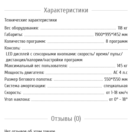
Характеристики
Технические характеристики
Вес оборудования:
118 кг
Габариты:
1900*995*1452 мм
Количество программ:
8 программ
Консоль:
LED дисплей c сенсорными кнопками: скорость/ время/ пульс/
дистанция/калории/настройки программ
Максимальный вес пользователя:
145 кг
Мощность двигателя:
AC 4 л.с
Размер бегового полотна:
550*1550 мм
Система амортизации:
специальная
Скорость:
от 1-18 км/ч
Угол наклона:
от 0° - 18°
Отзывы (0)
Нет отзывов об этом товаре.