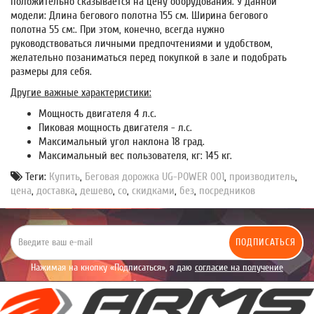
положительно сказывается на цену оборудования. У данной
модели: Длина бегового полотна 155 см. Ширина бегового
полотна 55 см:. При этом, конечно, всегда нужно
руководствоваться личными предпочтениями и удобством,
желательно позаниматься перед покупкой в зале и подобрать
размеры для себя.
Другие важные характеристики:
Мощность двигателя 4 л.с.
Пиковая мощность двигателя - л.с.
Максимальный угол наклона 18 град.
Максимальный вес пользователя, кг: 145 кг.
Теги:
Купить
,
Беговая дорожка UG-POWER 001
,
производитель
,
цена
,
доставка
,
дешево
,
со
,
скидками
,
без
,
посредников
ПОДПИСАТЬСЯ
Нажимая на кнопку «Подписаться», я даю
согласие на получение
уведомлений рекламного характера.